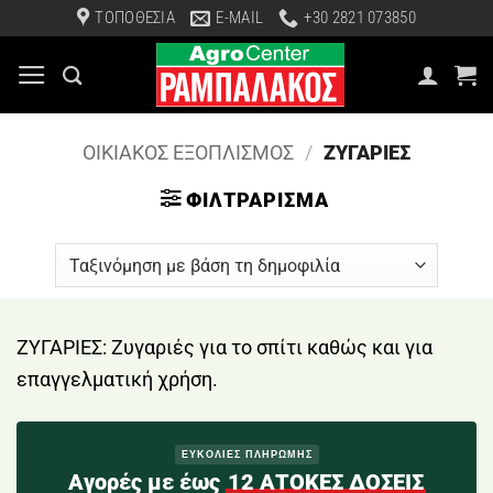
Μετάβαση
ΤΟΠΟΘΕΣΙΑ
E-MAIL
+30 2821 073850
στο
περιεχόμενο
ΟΙΚΙΑΚΟΣ ΕΞΟΠΛΙΣΜΟΣ
/
ΖΥΓΑΡΙΕΣ
ΦΙΛΤΡΆΡΙΣΜΑ
ΖΥΓΑΡΙΕΣ: Ζυγαριές για το σπίτι καθώς και για
επαγγελματική χρήση.
ΕΥΚΟΛΙΕΣ ΠΛΗΡΩΜΗΣ
Αγορές με έως
12 ΑΤΟΚΕΣ ΔΟΣΕΙΣ