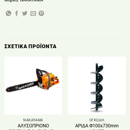
Μάρκα:
NAKAYAMA
ΣΧΕΤΙΚΆ ΠΡΟΪΌΝΤΑ
NAKAYAMA
ΟΓΚΩΔΗ
ΑΛΥΣΟΠΡΙΟΝΟ
ΑΡΙΔΑ Φ100x730mm