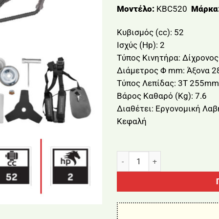
Μοντέλο:
KBC520
Μάρκα
Κυβισμός (cc): 52
Ισχύς (Hp): 2
Τύπος Κινητήρα: Δίχρονο
Διάμετρος Φ mm: Άξονα 
Τύπος Λεπίδας: 3Τ 255mm
Βάρος Καθαρό (Kg): 7.6
Διαθέτει: Εργονομική Λαβ
Κεφαλή
ΘΑΜΝΟΚΟΠΤΙΚΟ ΒΕΝΖΙΝΗΣ 5