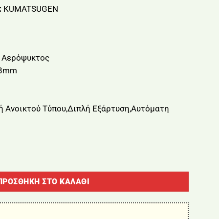
:
KUMATSUGEN
ς Αερόψυκτος
28mm
ή Ανοικτού Τύπου,Διπλή Εξάρτυση,Αυτόματη
2CC 2HP 28mm KUMATSUGEN KBC520 ποσότητα
ΠΡΟΣΘΉΚΗ ΣΤΟ ΚΑΛΆΘΙ