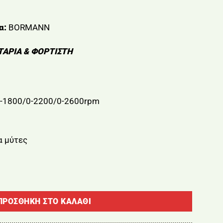
α:
BORMANN
ΑΡΙΑ & ΦΟΡΤΙΣΤΗ
-1800/0-2200/0-2600rpm
α μύτες
20V BORMANN BBP5123 (ΧΩΡΙΣ ΜΠΑΤΑΡΙΑ + ΦΟΡΤΙΣΤΗ) ποσό
ΠΡΟΣΘΉΚΗ ΣΤΟ ΚΑΛΆΘΙ