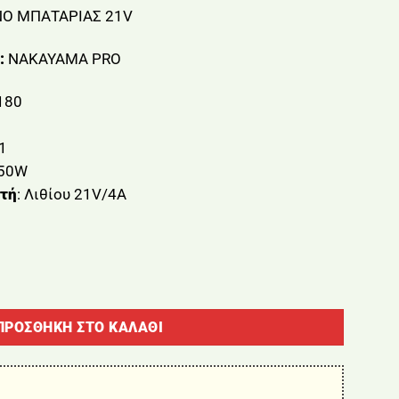
Ο ΜΠΑΤΑΡΙΑΣ 21V
:
NAKAYAMA PRO
180
11
350W
τή
: Λιθίου 21V/4A
ΜΠΑΤΑΡΙΑΣ 21V NAKAYAMA EC1550 ποσότητα
ΠΡΟΣΘΉΚΗ ΣΤΟ ΚΑΛΆΘΙ