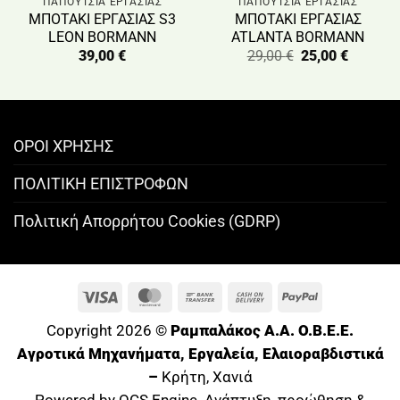
ΠΑΠΟΥΤΣΙΑ ΕΡΓΑΣΙΑΣ
ΠΑΠΟΥΤΣΙΑ ΕΡΓΑΣΙΑΣ
ΜΠΟΤΑΚΙ ΕΡΓΑΣΙΑΣ S3
ΜΠΟΤΑΚΙ ΕΡΓΑΣΙΑΣ
LEON BORMANN
ATLANTA BORMANN
Original
Η
39,00
€
29,00
€
25,00
€
price
τρέχου
was:
τιμή
29,00 €.
είναι:
25,00 €.
ΟΡΟΙ ΧΡΗΣΗΣ
ΠΟΛΙΤΙΚΗ ΕΠΙΣΤΡΟΦΩΝ
Πολιτική Απορρήτου Cookies (GDRP)
Visa
MasterCard
Bank
Cash
PayPal
Transfer
On
Copyright 2026 ©
Ραμπαλάκος A.A. O.B.E.E.
Delivery
Αγροτικά Μηχανήματα, Εργαλεία, Ελαιοραβδιστικά
–
Κρήτη, Χανιά