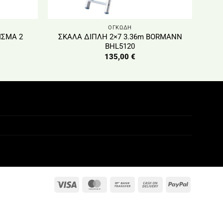
ΟΓΚΩΔΗ
ΣΜΑ 2
ΣΚΑΛΑ ΔΙΠΛΗ 2×7 3.36m BORMANN
BHL5120
135,00
€
Visa
MasterCard
Bank
Cash
PayPal
Transfer
On
Delivery