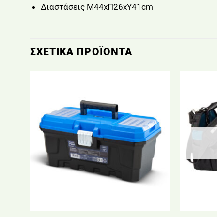
Διαστάσεις Μ44xΠ26xΥ41cm
ΣΧΕΤΙΚΆ ΠΡΟΪΌΝΤΑ