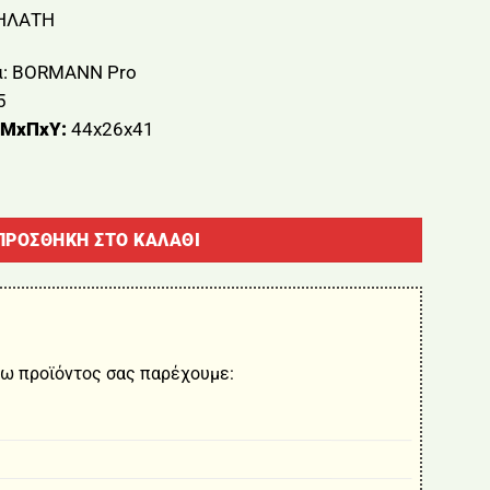
ΧΗΛΑΤΗ
: BORMANN Pro
5
m ΜxΠxΥ:
44x26x41
ΑΤΗ BORMANN BTB3250 ποσότητα
ΠΡΟΣΘΉΚΗ ΣΤΟ ΚΑΛΆΘΙ
ω προϊόντος σας παρέχουμε: