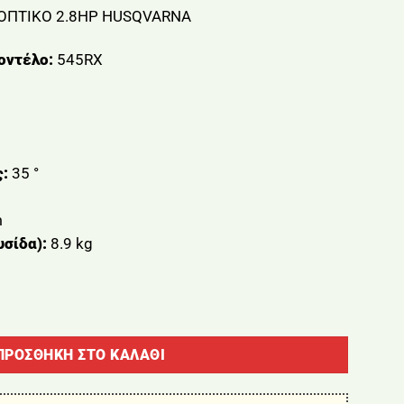
ΟΠΤΙΚΟ 2.8HP HUSQVARNA
οντέλο:
545RX
ς:
35 °
m
υσίδα):
8.9 kg
ΙΚΟ 2.8HP HUSQVARNA ποσότητα
ΠΡΟΣΘΉΚΗ ΣΤΟ ΚΑΛΆΘΙ