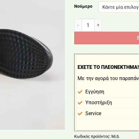
55,00 €.
είν
Νούμερο
45,
ΑΘΛΗΤΙΚΑ ΠΑΠΟΥΤΣΙΑ RUN 
ΕΧΕΤΕ ΤΟ ΠΛΕΟΝΕΚΤΗΜΑ!
Με την αγορά του παραπάν
Εγγύηση
Υποστήριξη
Service
Κωδικός προϊόντος:
Μ/Δ