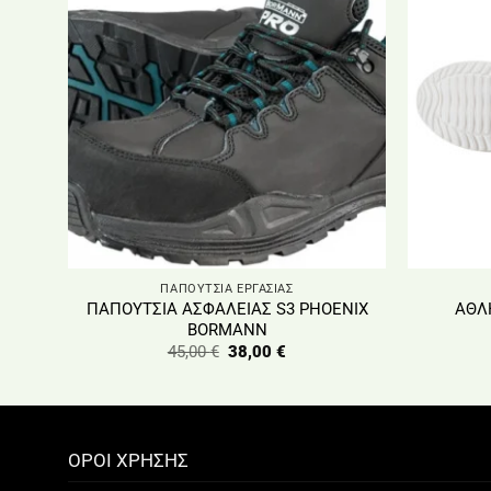
ΠΑΠΟΥΤΣΙΑ ΕΡΓΑΣΙΑΣ
ΠΑΠΟΥΤΣΙΑ ΑΣΦΑΛΕΙΑΣ S3 PHOENIX
ΑΘΛ
BORMANN
Original
Η
45,00
€
38,00
€
price
τρέχουσα
was:
τιμή
45,00 €.
είναι:
38,00 €.
ΟΡΟΙ ΧΡΗΣΗΣ