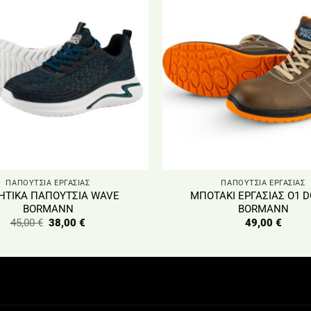
ΠΑΠΟΥΤΣΙΑ ΕΡΓΑΣΙΑΣ
ΠΑΠΟΥΤΣΙΑ ΕΡΓΑΣΙΑΣ
ΗΤΙΚΑ ΠΑΠΟΥΤΣΙΑ WAVE
ΜΠΟΤΑΚΙ ΕΡΓΑΣΙΑΣ O1 
BORMANN
BORMANN
Original
Η
45,00
€
38,00
€
49,00
€
price
τρέχουσα
was:
τιμή
45,00 €.
είναι:
38,00 €.