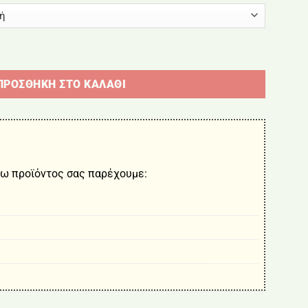
αι:
00 €.
BORMANN ποσότητα
ΠΡΟΣΘΉΚΗ ΣΤΟ ΚΑΛΆΘΙ
ω προϊόντος σας παρέχουμε: