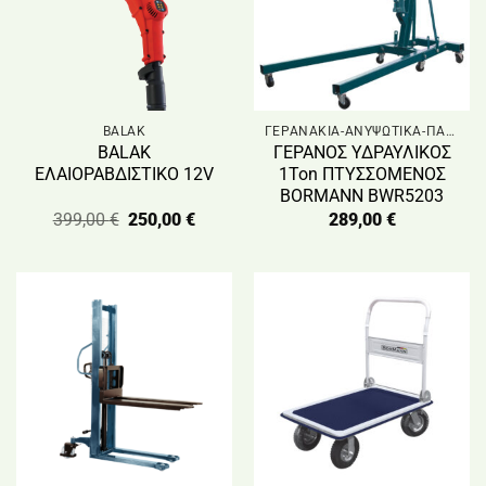
BALAK
ΓΕΡΑΝΑΚΙΑ-ΑΝΥΨΩΤΙΚΑ-ΠΑΛΕΤΟΦΟΡΑ
BALAK
ΓΕΡΑΝΟΣ ΥΔΡΑΥΛΙΚΟΣ
ΕΛΑΙΟΡΑΒΔΙΣΤΙΚΟ 12V
1Ton ΠΤΥΣΣΟΜΕΝΟΣ
BORMANN BWR5203
Original
Η
399,00
€
250,00
€
289,00
€
price
τρέχουσα
was:
τιμή
399,00 €.
είναι:
250,00 €.