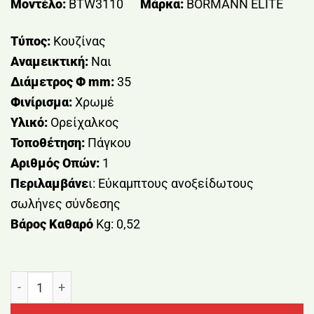
Μοντέλο:
BTW3110
Μάρκα:
BORMANN ELITE
Τύπος:
Κουζίνας
Αναμεικτική:
Ναι
Διάμετρος
Φ mm:
35
Φινίρισμα:
Χρωμέ
Υλικό:
Ορείχαλκος
Τοποθέτηση:
Πάγκου
Αριθμός Οπών:
1
Περιλαμβάνε
ι: Εύκαμπτους ανοξείδωτους
σωλήνες σύνδεσης
Βάρος Καθαρό
Kg: 0,52
ΜΠΑΤΑΡΙΑ ΚΟΥΖΙΝΑΣ SUPREME BORMANN BTW3110 