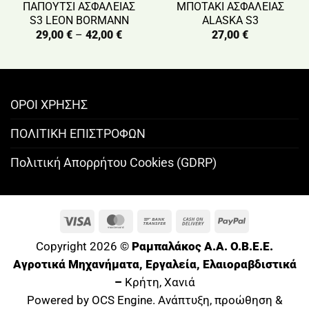
ΠΑΠΟΥΤΣΙ ΑΣΦΑΛΕΙΑΣ
ΜΠΟΤΑΚΙ ΑΣΦΑΛΕΙΑΣ
S3 LEON BORMANN
ALASKA S3
Price
29,00
€
–
42,00
€
27,00
€
range:
29,00 €
through
42,00 €
ΟΡΟΙ ΧΡΗΣΗΣ
ΠΟΛΙΤΙΚΗ ΕΠΙΣΤΡΟΦΩΝ
Πολιτική Απορρήτου Cookies (GDRP)
Visa
MasterCard
Bank
Cash
PayPal
Transfer
On
Copyright 2026 ©
Ραμπαλάκος A.A. O.B.E.E.
Delivery
Αγροτικά Μηχανήματα, Εργαλεία, Ελαιοραβδιστικά
–
Κρήτη, Χανιά
Powered by OCS Engine. Ανάπτυξη, προώθηση &