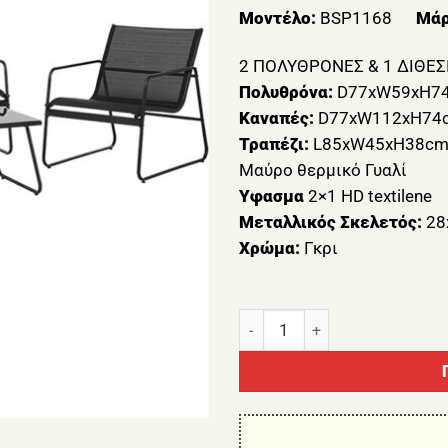
Μοντέλο:
BSP1168
Μάρ
2 ΠΟΛΥΘΡΟΝΕΣ & 1 ΔΙΘΕΣ
Πολυθρόνα:
D77xW59xH7
Καναπές:
D77xW112xH74
Τραπέζι:
L85xW45xH38c
Μαύρο θερμικό Γυαλί
Υφασμα
2×1 HD textilene
Μεταλλικός Σκελετός:
28
Χρώμα:
Γκρι
ΣΕΤ ΣΑΛΟΝΙ ΕΞΩΤΕΡΙΚΟΥ ΧΩ