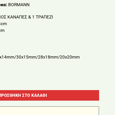
κα:
BORMANN
ΙΟΣ ΚΑΝΑΠΕΣ & 1 ΤΡΑΠΕΖΙ
4cm
cm
m
x14mm/30x15mm/28x18mm/20x20mm
ΡΟΥ 4 ΤΕΜΑΧΙΩΝ BORMANN BSP1168 ELITE ποσότητα
ΠΡΟΣΘΉΚΗ ΣΤΟ ΚΑΛΆΘΙ