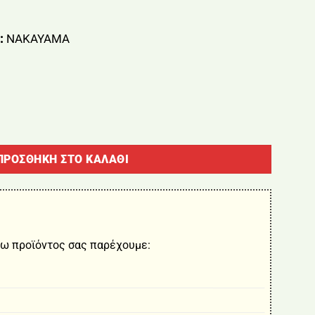
:
NAKAYAMA
AMA Pro EC1102 (Για EC1050,EC1100,EC1200,EC1250) ποσότητ
ΠΡΟΣΘΉΚΗ ΣΤΟ ΚΑΛΆΘΙ
ω προϊόντος σας παρέχουμε: