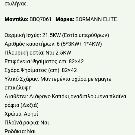
σωλήνας.
Μοντέλο:
BBQ7061
Μάρκα:
BORMANN ELITE
Θερμική Ισχύς: 21.5KW (Εστία υπερύθρων)
Αριθμός καυστήρων: 6 (5*3KW+ 1*4KW)
Πλευρική εστία: Ναι 2.5KW
Επιφάνεια Ψησίματος cm: 82×42
Σχάρα Ψησίματος (cm): 82×42
Υλικό Σχάρας: Μαντεμένια σχάρα με εμαγιέ
επικάλυψη
Διαθέτει: Διάφανο Καπάκι,αναδιπλούμενα πλαϊνά
ράφια (Δεξιά)
Χρώμα: Ασημί
Πλαϊνά ράφια: Ναι
Ροδάκια: Ναι