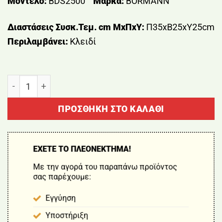
Μοντέλο:
BDS2500
Μάρκα:
BORMANN
Διαστάσεις Συσκ.Τεμ. cm ΜxΠxΥ:
Π35xΒ25xΥ25cm
Περιλαμβάνει:
Kλειδί
ΧΡΗΜΑΤΟΚΙΒΩΤΙΟ ΨΗΦΙΑΚΟ ΜΕ ΚΛΕΙΔΙ ΑΝΑΓΚΗΣ BO
ΠΡΟΣΘΉΚΗ ΣΤΟ ΚΑΛΆΘΙ
ΕΧΕΤΕ ΤΟ ΠΛΕΟΝΕΚΤΗΜΑ!
Με την αγορά του παραπάνω προϊόντος
σας παρέχουμε:
Εγγύηση
Υποστήριξη