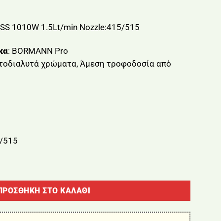
S 1010W 1.5Lt/min Nozzle:415/515
κα
: BORMANN Pro
τοδιαλυτά χρώματα, Άμεση τροφοδοσία από
5/515
1010W 1.5Lt/min Nozzle:415/515 BORMANN BAP7000 ποσότητ
ΠΡΟΣΘΉΚΗ ΣΤΟ ΚΑΛΆΘΙ