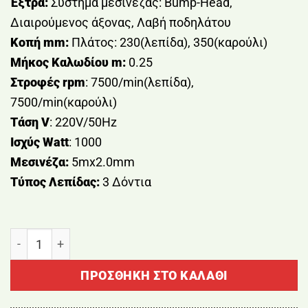
Έξτρα:
Σύστημα μεσινέζας: Bump-Head,
Διαιρούμενος άξονας, Λαβή ποδηλάτου
Κοπή mm:
Πλάτος: 230(λεπίδα), 350(καρούλι)
Μήκος Καλωδίου m:
0.25
Στροφές rpm
: 7500/min(λεπίδα),
7500/min(καρούλι)
Τάση V
: 220V/50Hz
Ισχύς Watt
: 1000
Μεσινέζα:
5mx2.0mm
Τύπος Λεπίδας:
3 Δόντια
ΘΑΜΝΟΚΟΠΤΙΚΟ ΗΛΕΚΤΡΙΚΟ 1000W NAKAYAMA EB10
ΠΡΟΣΘΉΚΗ ΣΤΟ ΚΑΛΆΘΙ